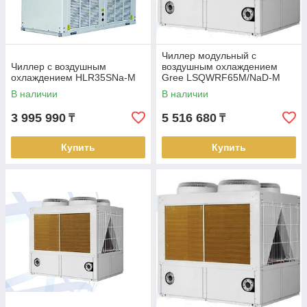
Чиллер модульный с
Чиллер с воздушным
воздушным охлаждением
охлаждением HLR35SNa-M
Gree LSQWRF65M/NaD-M
В наличии
В наличии
3 995 990
5 516 680
₸
₸
Купить
Купить