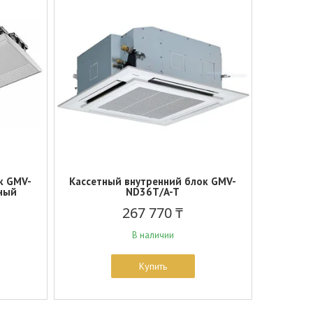
к GMV-
Кассетный внутренний блок GMV-
ный
ND36T/A-T
267 770 ₸
В наличии
Купить