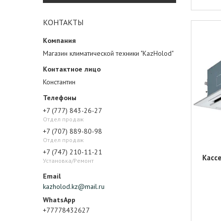
КОНТАКТЫ
Магазин климатической техники "KazHolod"
Константин
+7 (777) 843-26-27
Отдел продаж
+7 (707) 889-80-98
Отдел продаж
+7 (747) 210-11-21
Касс
Установка/Ремонт
kazholod.kz@mail.ru
+77778432627