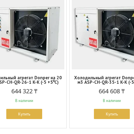
ильный агрегат Donper на 20
Холодильный агрегат Donpe
SP-СH-QR-26-1 K-K (-5 +5⁰С)
м3 ASP-СH-QR-35-1 K-K (-5
644 322 ₸
664 608 ₸
В наличии
В наличии
Купить
Купить