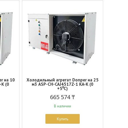
r на 10
Холодильный агрегат Donper на 25
-K (0
м3 ASP-СH-CAJ4517Z-1 KA-K (0
+5⁰С)
665 574 ₸
В наличии
Купить