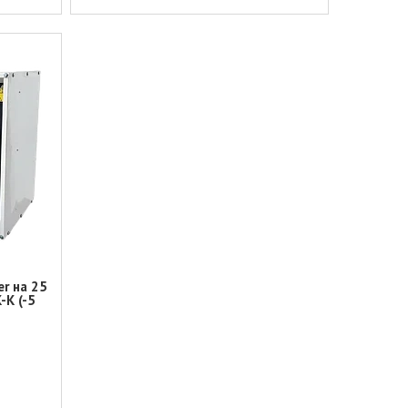
r на 25
-K (-5