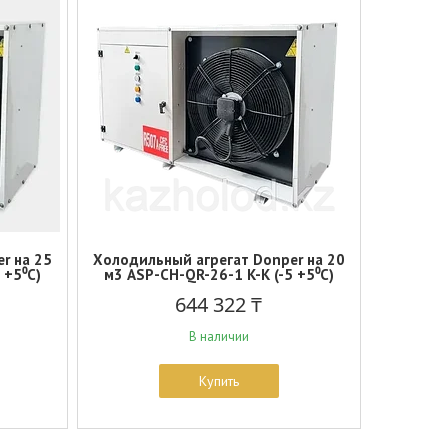
r на 25
Холодильный агрегат Donper на 20
 +5⁰С)
м3 ASP-СH-QR-26-1 K-K (-5 +5⁰С)
644 322 ₸
В наличии
Купить