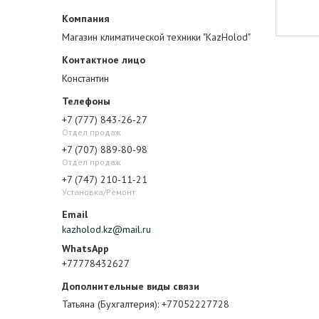
Магазин климатической техники "KazHolod"
Константин
+7 (777) 843-26-27
Отдел продаж
+7 (707) 889-80-98
Отдел продаж
+7 (747) 210-11-21
Установка/Ремонт
kazholod.kz@mail.ru
+77778432627
Татьяна (Бухгалтерия)
+77052227728