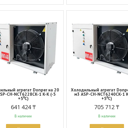
ильный агрегат Donper на 20
Холодильный агрегат Donpe
SP-СH-NCT6228CK-1 K-K (-5
м3 ASP-СH-NCT6240CK-1 K
+5⁰С)
+5⁰С)
641 424 ₸
705 712 ₸
В наличии
В наличии