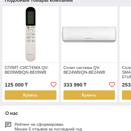
Подобные товары компании
СПЛИТ-СИСТЕМА QV-
Сплит система QV-
Спли
BE09WB/QN-BE09WB
BE24WB/QN-BE24WB
SMAR
07U
125 000
333 990
253
₸
₸
Купить
Купить
О нас
Рейтинг не сформирован
Менее 5 отзывов за последний год