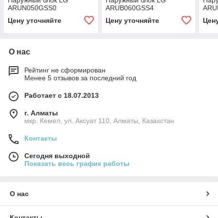
Наружный блок LG
Наружный блок LG
Нар
ARUN050GSS0
ARUB060GSS4
ARU
Цену уточняйте
Цену уточняйте
Цен
О нас
Рейтинг не сформирован
Менее 5 отзывов за последний год
Работает с 18.07.2013
г. Алматы
мкр. Кемел, ул. Аксуат 110, Алматы, Казахстан
Контакты
Сегодня выходной
Показать весь график работы
О нас
Контакты