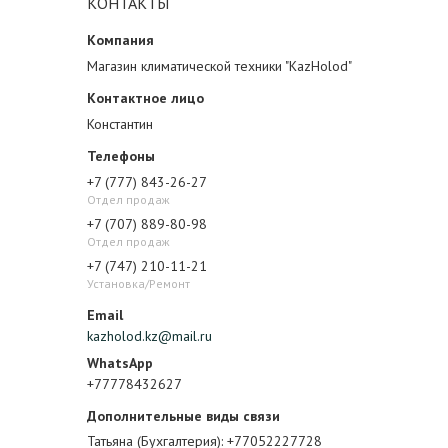
КОНТАКТЫ
Магазин климатической техники "KazHolod"
Константин
+7 (777) 843-26-27
Отдел продаж
+7 (707) 889-80-98
Отдел продаж
+7 (747) 210-11-21
Установка/Ремонт
kazholod.kz@mail.ru
+77778432627
Татьяна (Бухгалтерия)
+77052227728