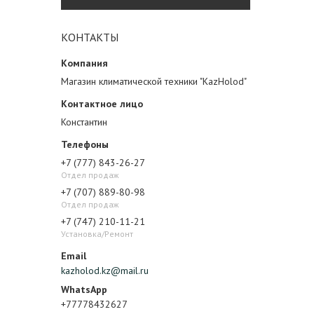
КОНТАКТЫ
Магазин климатической техники "KazHolod"
Константин
+7 (777) 843-26-27
Отдел продаж
+7 (707) 889-80-98
Отдел продаж
+7 (747) 210-11-21
Установка/Ремонт
kazholod.kz@mail.ru
+77778432627