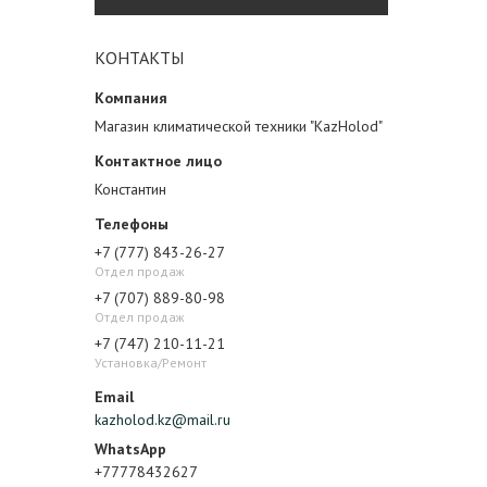
КОНТАКТЫ
Магазин климатической техники "KazHolod"
Константин
+7 (777) 843-26-27
Отдел продаж
+7 (707) 889-80-98
Отдел продаж
+7 (747) 210-11-21
Установка/Ремонт
kazholod.kz@mail.ru
+77778432627