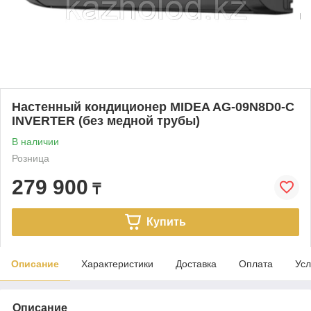
Настенный кондиционер MIDEA AG-09N8D0-С
INVERTER (без медной трубы)
В наличии
Розница
279 900
₸
Купить
Описание
Характеристики
Доставка
Оплата
Усл
Описание