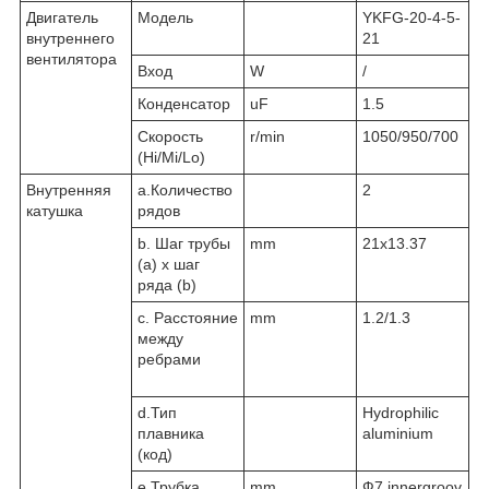
Двигатель
Модель
YKFG-20-4-5-
внутреннего
21
вентилятора
Вход
W
/
Конденсатор
uF
1.5
Скорость
r/min
1050/950/700
(Hi/Mi/Lo)
Внутренняя
а.Количество
2
катушка
рядов
b. Шаг трубы
mm
21x13.37
(a) x шаг
ряда (b)
c. Расстояние
mm
1.2/1.3
между
ребрами
d.Тип
Hydrophilic
плавника
aluminium
(код)
e.Трубка
mm
Ф7,innergroov