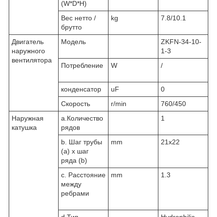
(W*D*H)
Вес нетто /
kg
7.8/10.1
брутто
Двигатель
Модель
ZKFN-34-10-
наружного
1-3
вентилятора
Потребление
W
/
конденсатор
uF
0
Скорость
r/min
760/450
Наружная
а.Количество
1
катушка
рядов
b. Шаг трубы
mm
21x22
(a) x шаг
ряда (b)
c. Расстояние
mm
1.3
между
ребрами
d.Тип
Hydrophilic