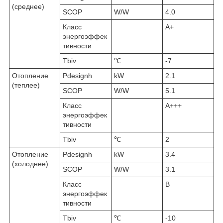
(среднее)
SCOP
W/W
4.0
Класс
A+
энергоэффек
тивности
Tbiv
℃
-7
Отопление
Pdesignh
kW
2.1
(теплее)
SCOP
W/W
5.1
Класс
A+++
энергоэффек
тивности
Tbiv
℃
2
Отопление
Pdesignh
kW
3.4
(холоднее)
SCOP
W/W
3.1
Класс
B
энергоэффек
тивности
Tbiv
℃
-10