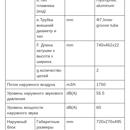
плавника
aluminum
(код)
e.Трубка
mm
Φ7,Inner
внешний
groove tube
диаметр и
тип
F. Длина
mm
740x462x22
катушки х
высота х
ширина
g.количество
2
цепей
Поток наружного воздуха
m3/h
1750
Уровень наружного звукового
dB(A)
55.5
давления
Уровень мощности
dB(A)
60
наружного звука
Наружный
Габаритные
mm
720x270x495
блок
размеры