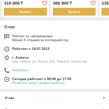
(без медной трубы)
трубой)
труб
319 900
366 900
335
₸
₸
Купить
Купить
О нас
Рейтинг не сформирован
Менее 5 отзывов за последний год
Работает с 18.07.2013
г. Алматы
мкр. Кемел, ул. Аксуат 110, Алматы, Казахстан
Контакты
Сегодня работает с 08:00 до 17:00
Показать весь график работы
О нас