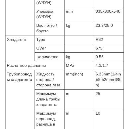
(W*D*H)
Упаковка
mm
835x300x540
(W*D*H)
Вес нетто /
kg
23.2/25.0
брутто
Хладагент
Type
R32
GWP
675
количество
kg
0.55
Расчетное давление
MPa
4.3/1.7
Трубопровод
Жидкость
mm(inch)
6.35mm(1/4in
ы хладагента
сторона /
)/9.52mm(3/8i
сторона газа
n)
Максимум.
m
25
длина трубы
хладагента
Максимум
m
10
переапад,
разница в