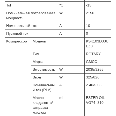
Tol
℃
-15
Номинальная потребляемая
W
2150
мощность
Номинальный ток
A
10
Пусковой ток
A
0
Компрессор
Модель
KSK103D33U
EZ3
Тип
ROTARY
Марка
GMCC
Вместимость
W
2035/3255
Ввод
W
325/826
Номинальны
A
2.40/5.65
й ток (RLA)
Масло
ml
ESTER OIL
хладагента/
VG74 310
заправка
маслом