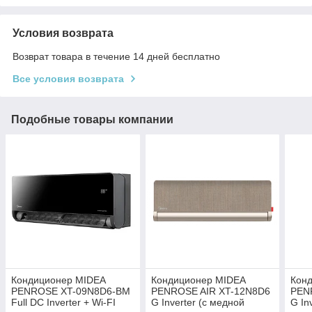
Условия возврата
Возврат товара в течение 14 дней бесплатно
Все условия возврата
Подобные товары компании
Кондиционер MIDEA
Кондиционер MIDEA
Кон
PENROSE XT-09N8D6-BM
PENROSE AIR XT-12N8D6
PEN
Full DC Inverter + Wi-FI
G Inverter (с медной
G In