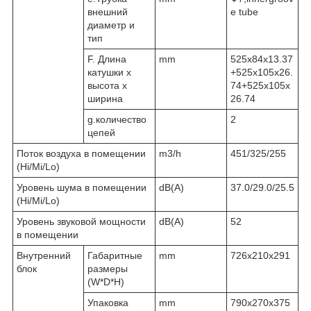
внешний
e tube
диаметр и
тип
F. Длина
mm
525x84x13.37
катушки х
+525x105x26.
высота х
74+525x105x
ширина
26.74
g.количество
2
цепей
Поток воздуха в помещении
m3/h
451/325/255
(Hi/Mi/Lo)
Уровень шума в помещении
dB(A)
37.0/29.0/25.5
(Hi/Mi/Lo)
Уровень звуковой мощности
dB(A)
52
в помещении
Внутренний
Габаритные
mm
726x210x291
блок
размеры
(W*D*H)
Упаковка
mm
790x270x375