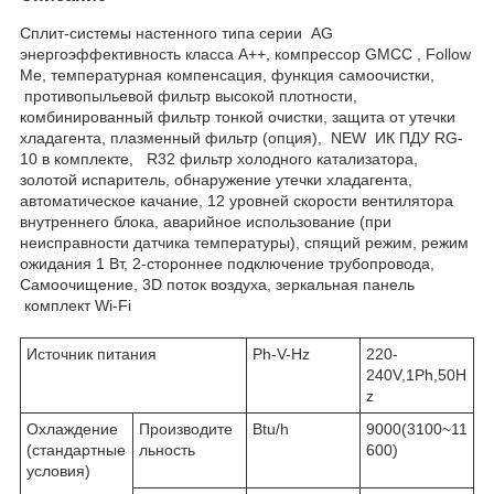
Сплит-системы настенного типа серии AG
энергоэффективность класса А++, компрессор GMCC , Follow
Me, температурная компенсация, функция самоочистки,
противопыльевой фильтр высокой плотности,
комбинированный фильтр тонкой очистки, защита от утечки
хладагента, плазменный фильтр (опция), NEW ИК ПДУ RG-
10 в комплекте, R32 фильтр холодного катализатора,
золотой испаритель, обнаружение утечки хладагента,
автоматическое качание, 12 уровней скорости вентилятора
внутреннего блока, аварийное использование (при
неисправности датчика температуры), спящий режим, режим
ожидания 1 Вт, 2-стороннее подключение трубопровода,
Самоочищение, 3D поток воздуха, зеркальная панель
комплект Wi-Fi
Источник питания
Ph-V-Hz
220-
240V,1Ph,50H
z
Охлаждение
Производите
Btu/h
9000(3100~11
(стандартные
льность
600)
условия)