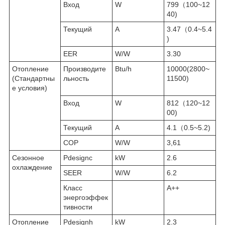
Вход
W
799（100~12
40)
Текущий
A
3.47（0.4~5.4
)
EER
W/W
3.30
Отопление
Производите
Btu/h
10000(2800~
(Стандартны
льность
11500)
е условия)
Вход
W
812（120~12
00)
Текущий
A
4.1（0.5~5.2)
COP
W/W
3,61
Сезонное
Pdesignc
kW
2.6
охлаждение
SEER
W/W
6.2
Класс
A++
энергоэффек
тивности
Отопление
Pdesignh
kW
2.3