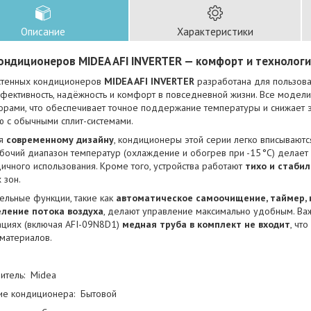
Описание
Характеристики
ондиционеров MIDEA AFI INVERTER — комфорт и технологи
стенных кондиционеров
MIDEA AFI INVERTER
разработана для пользова
фективность, надёжность и комфорт в повседневной жизни. Все модел
орами, что обеспечивает точное поддержание температуры и снижает
ю с обычными сплит-системами.
ря
современному дизайну
, кондиционеры этой серии легко вписываютс
бочий диапазон температур (охлаждение и обогрев при -15 °C) делает
ичного использования. Кроме того, устройства работают
тихо и стаби
 зон.
ельные функции, такие как
автоматическое самоочищение, таймер, 
ление потока воздуха
, делают управление максимально удобным. Важ
ациях (включая AFI-09N8D1)
медная труба в комплект не входит
, чт
материалов.
итель: Midea
ие кондиционера: Бытовой