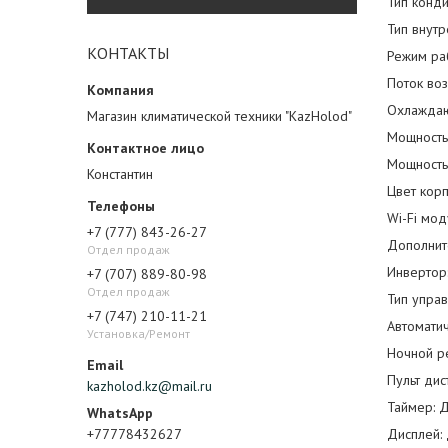
Тип конди
Тип внутр
КОНТАКТЫ
Режим ра
Поток воз
Охлаждаю
Магазин климатической техники "KazHolod"
Мощность
Мощность
Константин
Цвет корп
Wi-Fi мод
+7 (777) 843-26-27
Дополнит
Отдел продаж
Инвертор
+7 (707) 889-80-98
Отдел продаж
Тип управ
+7 (747) 210-11-21
Автомати
Установка/Ремонт
Ночной р
Пульт дис
kazholod.kz@mail.ru
Таймер: 
+77778432627
Дисплей: