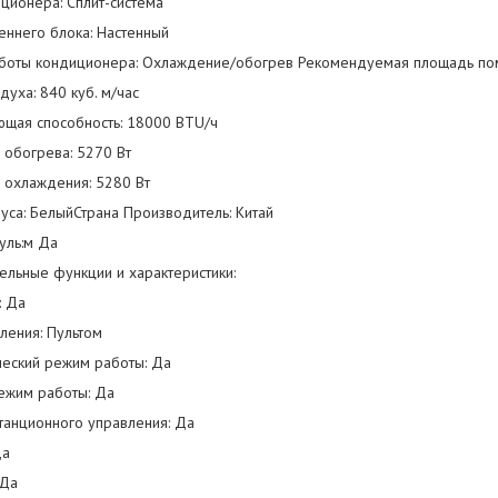
ционера: Сплит-система
еннего блока: Настенный
боты кондиционера: Охлаждение/обогрев Рекомендуемая площадь пом
духа: 840 куб. м/час
щая способность: 18000 BTU/ч
 обогрева: 5270 Вт
 охлаждения: 5280 Вт
уса: БелыйСтрана Производитель: Китай
уль:м Да
ельные функции и характеристики:
: Да
ления: Пультом
ческий режим работы: Да
ежим работы: Да
танционного управления: Да
Да
 Да