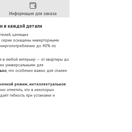
Информация для заказа
и в каждой детали
телей, ценящих
и серии оснащены инверторными
 энергопотребление до 40% по
я в любой интерьер — от квартиры до
 их универсальными для
льно
, что особенно важно для спален
ночной режим, интеллектуальное
но отметить, что в некоторых
о даёт гибкость при установке и