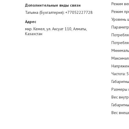
Режим ве
Режим при
Татьяна (Бухгалтерия)
+77052227728
Уровень 
Параметр
мкр. Кемел, ул. Аксуат 110, Алматы,
Казахстан
Потребля
Потребля
Минималь
Максимал
Напряжен
Частота: 5
Габаритны
Размеры 
Вес внутр
Габаритн
Вес внешн