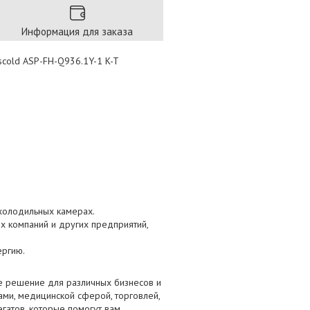
Информация для заказа
scold ASP-FH-Q936.1Y-1 K-T
 холодильных камерах.
х компаний и других предприятий,
ергию.
е решение для различных бизнесов и
ами, медицинской сферой, торговлей,
гатов, которые помогут вам