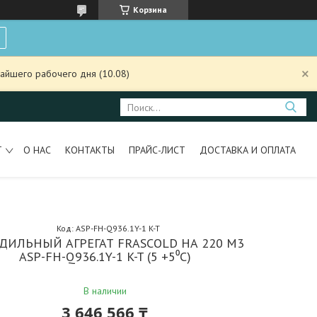
Корзина
айшего рабочего дня (10.08)
Т
О НАС
КОНТАКТЫ
ПРАЙС-ЛИСТ
ДОСТАВКА И ОПЛАТА
Код:
ASP-FH-Q936.1Y-1 K-T
ДИЛЬНЫЙ АГРЕГАТ FRASCOLD НА 220 М3
ASP-FH-Q936.1Y-1 K-T (5 +5⁰С)
В наличии
3 646 566 ₸