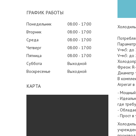
ГРАФИК РАБОТЫ
Понедельник
08:00
17:00
Холодильн
Вторник
08:00
17:00
Потребляе
Среда
08:00
17:00
Параметр
Четверг
08:00
17:00
V=м3: до
Пятница
08:00
17:00
V=м3: до 
Холодопро
Суббота
Выходной
Фреон: R
Воскресенье
Выходной
Диаметр 
В компле
Агрегат в
КАРТА
- Мощный
- Идеаль
где треб
- Обладае
- Прост в
Холодиль
учреждени
производ