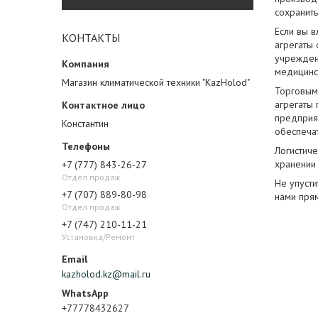
сохранить
Если вы 
КОНТАКТЫ
агрегаты
учреждени
медицинс
Магазин климатической техники "KazHolod"
Торговым
агрегаты
предприя
Константин
обеспеча
Логистич
хранении 
+7 (777) 843-26-27
Отдел продаж
Не упуст
+7 (707) 889-80-98
нами пря
Отдел продаж
+7 (747) 210-11-21
Установка/Ремонт
kazholod.kz@mail.ru
+77778432627