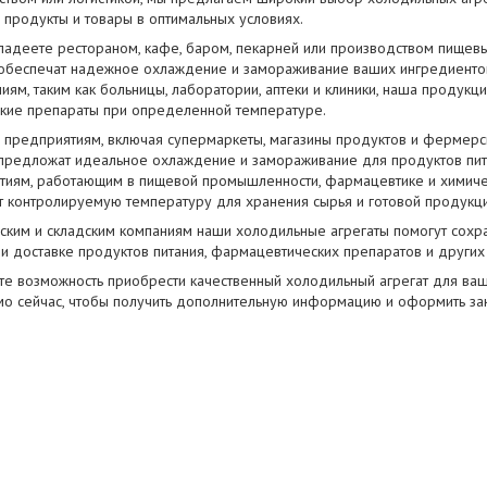
 продукты и товары в оптимальных условиях.
владеете рестораном, кафе, баром, пекарней или производством пищев
 обеспечат надежное охлаждение и замораживание ваших ингредиенто
ям, таким как больницы, лаборатории, аптеки и клиники, наша продукц
кие препараты при определенной температуре.
 предприятиям, включая супермаркеты, магазины продуктов и фермерс
 предложат идеальное охлаждение и замораживание для продуктов пи
тиям, работающим в пищевой промышленности, фармацевтике и химиче
т контролируемую температуру для хранения сырья и готовой продукци
еским и складским компаниям наши холодильные агрегаты помогут сох
и доставке продуктов питания, фармацевтических препаратов и других
ите возможность приобрести качественный холодильный агрегат для ва
мо сейчас, чтобы получить дополнительную информацию и оформить зак