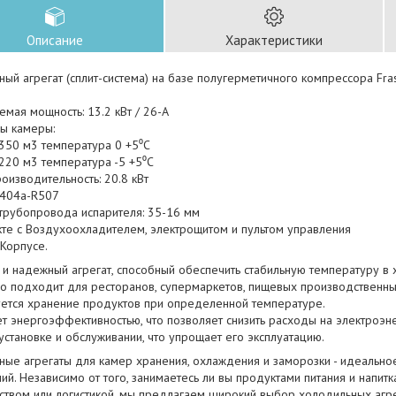
Описание
Характеристики
ый агрегат (сплит-система) на базе полугерметичного компрессора Fra
мая мощность: 13.2 кВт / 26-A
ы камеры:
 350 м3 температура 0 +5⁰С
220 м3 температура -5 +5⁰С
изводительность: 20.8 кВт
-404a-R507
трубопровода испарителя: 35-16 мм
кте с Воздухоохладителем, электрощитом и пультом управления
 Корпусе.
 и надежный агрегат, способный обеспечить стабильную температуру в
но подходит для ресторанов, супермаркетов, пищевых производственны
уется хранение продуктов при определенной температуре.
т энергоэффективностью, что позволяет снизить расходы на электроэн
 установке и обслуживании, что упрощает его эксплуатацию.
ные агрегаты для камер хранения, охлаждения и заморозки - идеально
й. Независимо от того, занимаетесь ли вы продуктами питания и напитк
ством или логистикой, мы предлагаем широкий выбор холодильных агре