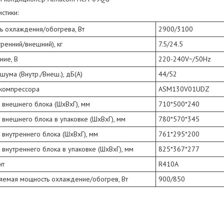
стики:
ь охлаждения/обогрева, Вт
2900/3100
тренний/внешний), кг
7.5/24.5
ние, В
220-240V~/50Hz
шума (Внутр./Внеш.), дБ(А)
44/52
компрессора
ASM130V01UDZ
 внешнего блока (ШхВхГ), мм
710*500*240
внешнего блока в упаковке (ШхВхГ), мм
780*570*345
внутреннего блока (ШхВхГ), мм
761*295*200
внутреннего блока в упаковке (ШхВхГ), мм
825*367*277
нт
R410A
яемая мощность охлаждение/обогрев, Вт
900/850