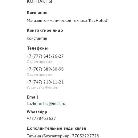
КОНТАКТЫ
Магазин климатической техники "KazHolod"
Константин
+7 (777) 843-26-27
Отдел продаж
+7 (707) 889-80-98
Отдел продаж
+7 (747) 210-11-21
Установка/Ремонт
kazholod.kz@mail.ru
+77778432627
Татьяна (Бухгалтерия)
+77052227728