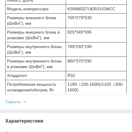
Модель компрессора
KSN98D27UER31/GMCC
Размеры внешнего блока
705*279*530
(ШхВхГ), мм
Размеры внешнего блока в
825*345*595
упаковке (ШхВхГ), мм
Размеры внутреннего блока
788*292*198
(ШхВхГ), мм
Размеры внутреннего блока
880*370*290
в упаковке (ШхВхГ), мм
Хладагент
R32
Потребляемая мощность
1180（100-1600)/1100（300-
охлаждение/обогрев, Вт
1600)
Скрыть
Характеристики