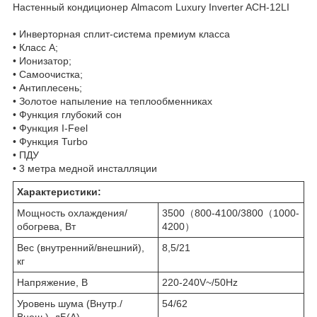
Настенный кондиционер Almacom Luxury Inverter ACH-12LI
• Инверторная сплит-система премиум класса
• Класс А;
• Ионизатор;
• Самоочистка;
• Антиплесень;
• Золотое напыление на теплообменниках
• Функция глубокий сон
• Функция I-Feel
• Функция Turbo
• ПДУ
• 3 метра медной инсталляции
Характеристики:
Мощность охлаждения/
3500（800-4100/3800（1000-
обогрева, Вт
4200）
Вес (внутренний/внешний),
8,5/21
кг
Напряжение, В
220-240V~/50Hz
Уровень шума (Внутр./
54/62
Внеш.), дБ(А)