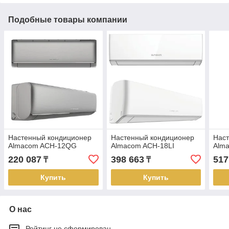
Подобные товары компании
Настенный кондиционер
Настенный кондиционер
Нас
Almacom ACH-12QG
Almacom ACH-18LI
Alm
220 087
398 663
517
₸
₸
Купить
Купить
О нас
Рейтинг не сформирован