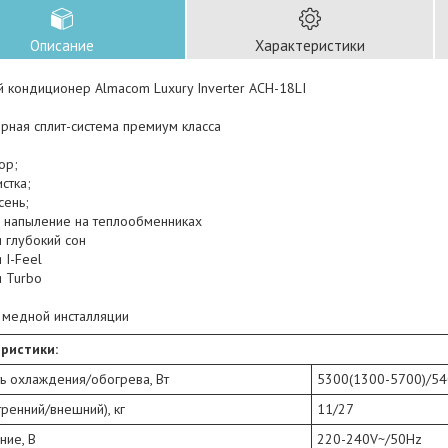
Описание
Характеристики
й кондиционер Almacom Luxury Inverter ACH-18LI
рная сплит-система премиум класса
ор;
стка;
сень;
е напыление на теплообменниках
 глубокий сон
 I-Feel
я Turbo
а медной инсталляции
ристики:
ь охлаждения/обогрева, Вт
5300(1300-5700)/54
тренний/внешний), кг
11/27
ние, В
220-240V~/50Hz