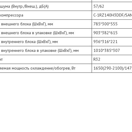
шума (Внутр./Внеш.), дБ(А)
57/62
компрессора
C-1RZ140H3DDF/SA
 внешнего блока (ШхВхГ), мм
785*300*555
внешнего блока в упаковке (ШхВхГ), мм
903*382*615
внутреннего блока (ШхВхГ), мм
936*316*221
внутреннего блока в упаковке (ШхВхГ), мм
1010*385*307
нт
R32
яемая мощность охлаждение/обогрев, Вт
1650(290-2100)/147