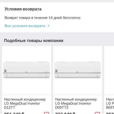
Условия возврата
Возврат товара в течение 14 дней бесплатно
Все условия возврата
Подобные товары компании
Настенный кондиционер
Настенный кондиционер
Нас
LG MegaDual Invertor
LG MegaDual Invertor
LG P
D12TT
D09TT2
B09