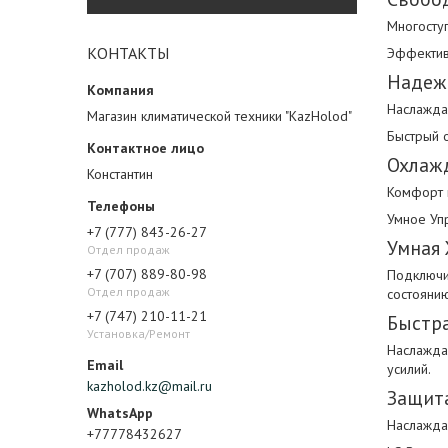
Многосту
КОНТАКТЫ
Эффекти
Надеж
Наслажда
Магазин климатической техники "KazHolod"
Быстрый 
Охлажд
Константин
Комфорт 
Умное Уп
+7 (777) 843-26-27
Умная 
Отдел продаж
+7 (707) 889-80-98
Подключи
Отдел продаж
состоянию
+7 (747) 210-11-21
Быстра
Установка/Ремонт
Наслажда
усилий.
kazholod.kz@mail.ru
Защит
Наслажда
+77778432627