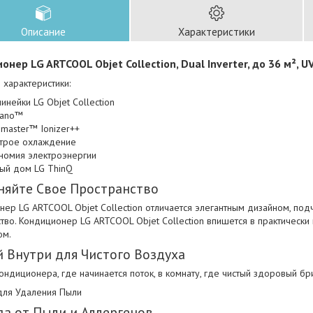
Описание
Характеристики
онер LG ARTCOOL Objet Collection, Dual Inverter, до 36 м²,
характеристики:
линейки LG Objet Collection
nano™
smaster™ Ionizer++
трое охлаждение
номия электроэнергии
ый дом LG ThinQ
няйте Свое Пространство
нер LG ARTCOOL Objet Collection отличается элегантным дизайном, п
тво. Кондиционер LG ARTCOOL Objet Collection впишется в практическ
ом.
 Внутри для Чистого Воздуха
ондиционера, где начинается поток, в комнату, где чистый здоровый бр
для Удаления Пыли
а от Пыли и Аллергенов