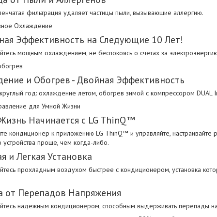
пенчатая фильтрация удаляет частицы пыли, вызывающие аллергию.
вное Охлаждение
ная Эффективность на Следующие 10 Лет!
йтесь мощным охлаждением, не беспокоясь о счетах за электроэнергию
обогрев
ение и Обогрев - Двойная Эффективность
круглый год: охлаждение летом, обогрев зимой с компрессором DUAL I
равление для Умной Жизни
Жизнь Начинается с LG ThinQ™
те кондиционер к приложению LG ThinQ™ и управляйте, настраивайте 
 устройства проще, чем когда-либо.
я и Легкая Установка
йтесь прохладным воздухом быстрее с кондиционером, установка кото
а от Перепадов Напряжения
йтесь надежным кондиционером, способным выдерживать перепады на