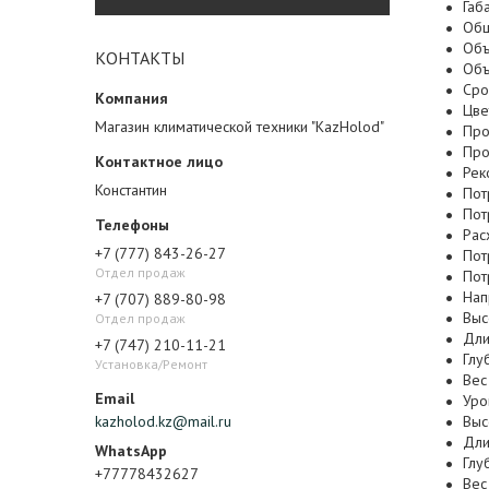
Габ
Общ
Объ
КОНТАКТЫ
Объ
Сро
Цве
Магазин климатической техники "KazHolod"
Про
Про
Рек
Константин
Пот
Пот
Рас
+7 (777) 843-26-27
Пот
Отдел продаж
Пот
Нап
+7 (707) 889-80-98
Выс
Отдел продаж
Дли
+7 (747) 210-11-21
Глу
Установка/Ремонт
Вес
Уро
kazholod.kz@mail.ru
Выс
Дли
Глу
+77778432627
Вес