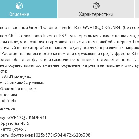
Описание
Характеристики
нер настенный Gree-18: Lomo Inverter R32 GWH18QD-K6DNB4I (без соед
ер GREE серии Lomo Inverter R32 - универсальная и качественная моде
ком стиле, что позволяет гармонично вписываться в любой интерьер. Его 
пенчатый вентилятор обеспечивает подачу воздуха в различных направ
а. Работает на новом и безопасном для окружающей среды фреоне R32
одель обладает функцией самоочистки от пыли, что делает ее идеальн
ер осуществляет охлаждение, осушение, нагрев, вентиляцию и очистку
сти:
 «Wi-Fi модуля»
тный «ночной» режим»
 «Холодная плазма»
агностика
 «I feel»
истики:
икулGWH18QD-K6DNB4I
 брутто (кг)48.5
 нетто (кг)43.5
ариты брутто (мм)1025x378x304-872x620x398