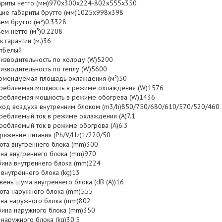
ариты нетто (мм)970x300x224-802x555x350
ие габариты брутто (мм)1025x998x398
ем брутто (м³)0.3328
ем нетто (м³)0.2208
к гарантии (м.)36
тБелый
изводительность по холоду (W)5200
изводительность по теплу (W)5600
омендуемая площадь охлаждения (м²)50
ребляемая мощность в режиме охлаждения (W)1576
ребляемая мощность в режиме обогрева (W)1436
ход воздуха внутренним блоком (m3/h)850/750/680/610/570/520/460
ребляемый ток в режиме охлаждения (A)7.1
ребляемый ток в режиме обогрева (A)6.3
ряжение питания (Ph/V/Hz)1/220/50
ота внутреннего блока (mm)300
на внутреннего блока (mm)970
бина внутреннего блока (mm)224
 внутреннего блока (kg)13
вень шума внутреннего блока (dB (A))16
ота наружного блока (mm)555
на наружного блока (mm)802
бина наружного блока (mm)350
 наружного блока (kg)30.5