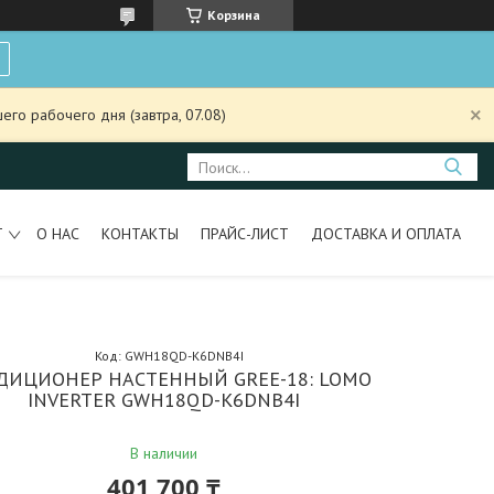
Корзина
го рабочего дня (завтра, 07.08)
Т
О НАС
КОНТАКТЫ
ПРАЙС-ЛИСТ
ДОСТАВКА И ОПЛАТА
Код:
GWH18QD-K6DNB4I
ДИЦИОНЕР НАСТЕННЫЙ GREE-18: LOMO
INVERTER GWH18QD-K6DNB4I
В наличии
401 700 ₸