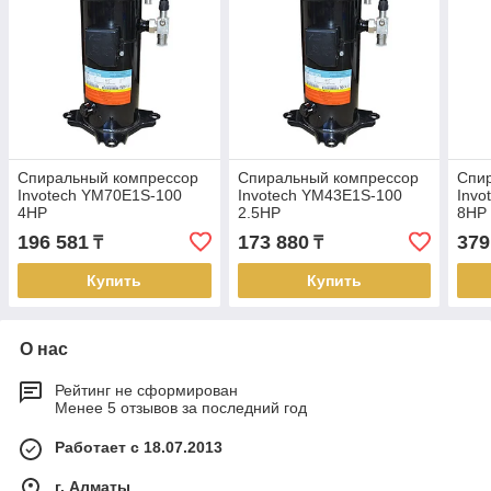
Спиральный компрессор
Спиральный компрессор
Спи
Invotech YM70E1S-100
Invotech YM43E1S-100
Invo
4HP
2.5HP
8HP
196 581
173 880
379
₸
₸
Купить
Купить
О нас
Рейтинг не сформирован
Менее 5 отзывов за последний год
Работает с 18.07.2013
г. Алматы