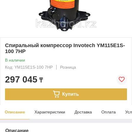
Спиральный компрессор Invotech YM115E1S-
100 7HP
В наличии
Код: YM115E1S-100 7HP
Розница
297 045
₸
Купить
Описание
Характеристики
Доставка
Оплата
Усл
Описание