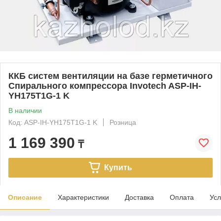
ККБ систем вентиляции на базе герметичного
Спирального компрессора Invotech ASP-IH-
YH175T1G-1 K
В наличии
Код: ASP-IH-YH175T1G-1 K
Розница
1 169 390
₸
Купить
Описание
Характеристики
Доставка
Оплата
Усл