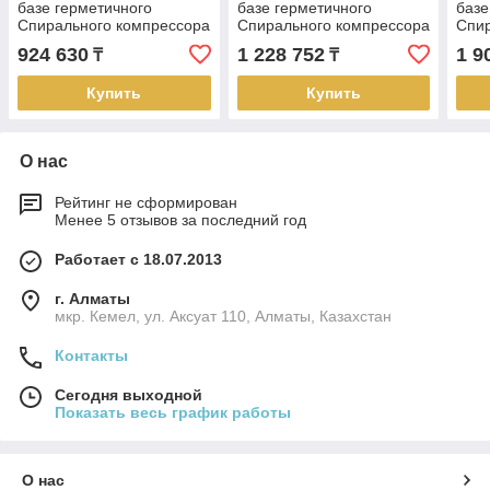
базе герметичного
базе герметичного
базе
Спирального компрессора
Спирального компрессора
Спир
Invotech ASP-IH-
Invotech ASP-IH-
Invo
924 630
1 228 752
1 9
₸
₸
YH119T1G-1 K
YH307T1S-1 K
YH4
Купить
Купить
О нас
Рейтинг не сформирован
Менее 5 отзывов за последний год
Работает с 18.07.2013
г. Алматы
мкр. Кемел, ул. Аксуат 110, Алматы, Казахстан
Контакты
Сегодня выходной
Показать весь график работы
О нас