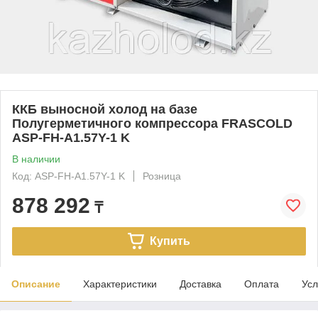
ККБ выносной холод на базе
Полугерметичного компрессора FRASCOLD
ASP-FH-A1.57Y-1 K
В наличии
Код: ASP-FH-A1.57Y-1 K
Розница
878 292
₸
Купить
Описание
Характеристики
Доставка
Оплата
Усл