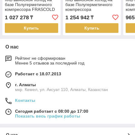
базе Полугерметичного
базе Полугерметичного
базе
компрессора FRASCOLD
компрессора
ком
ASP-FH-В210.1Y-1 K
FRASCOLD ASP-FH-
ASP-
1 027 278
1 254 942
965
₸
₸
D313.1Y-1 K
Купить
Купить
О нас
Рейтинг не сформирован
Менее 5 отзывов за последний год
Работает с 18.07.2013
г. Алматы
мкр. Кемел, ул. Аксуат 110, Алматы, Казахстан
Контакты
Сегодня работает с 08:00 до 17:00
Показать весь график работы
О нас