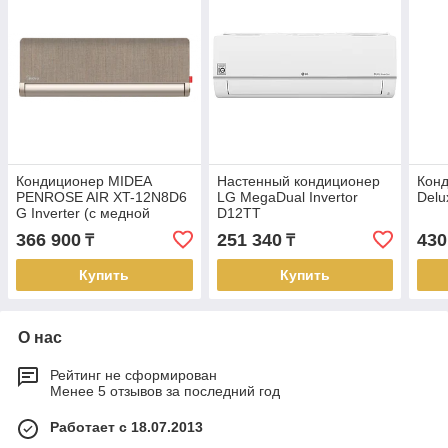
Кондиционер MIDEA
Настенный кондиционер
Конд
PENROSE AIR XT-12N8D6
LG MegaDual Invertor
Del
G Inverter (с медной
D12TT
трубой)
366 900
251 340
430
₸
₸
Купить
Купить
О нас
Рейтинг не сформирован
Менее 5 отзывов за последний год
Работает с 18.07.2013