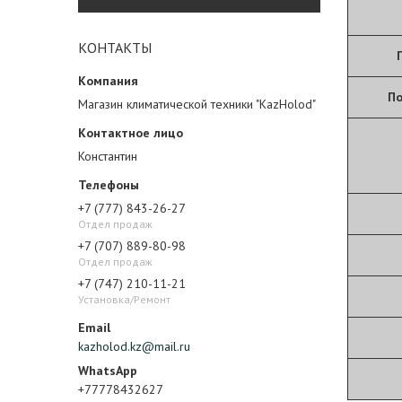
КОНТАКТЫ
По
Магазин климатической техники "KazHolod"
Константин
+7 (777) 843-26-27
Отдел продаж
+7 (707) 889-80-98
Отдел продаж
+7 (747) 210-11-21
Установка/Ремонт
kazholod.kz@mail.ru
+77778432627