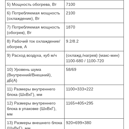
5) Мощность обогрева, Вт
7100
6) Потребляемая мощность
2100
(охлаждение), Вт
7) Потребляемая мощность
1870
(обогрев), Вт
8) Рабочий ток охлаждение/
9.2/8.2
обогрев, А
9) Расход воздуха, куб м/ч
(охлажд./нагрев) (макс-мин)
1100-680 / 1100-720
10) Уровень шума
58/69
(Внутренний/Внешний),
дБ(А)
11) Размеры внутреннего
1100×333×222
блока (ШхВхГ), мм
12) Размеры внутреннего
1165×405×295
блока в упаковке (ШхВхГ),
мм
13) Размеры внешнего блока
920×699×380
(ШхВхГ), мм