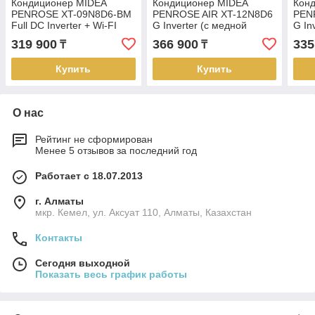
Кондиционер MIDEA
Кондиционер MIDEA
Кон
PENROSE XT-09N8D6-BM
PENROSE AIR XT-12N8D6
PEN
Full DC Inverter + Wi-FI
G Inverter (с медной
G In
(без медной трубы)
трубой)
труб
319 900
366 900
335
₸
₸
Купить
Купить
О нас
Рейтинг не сформирован
Менее 5 отзывов за последний год
Работает с 18.07.2013
г. Алматы
мкр. Кемел, ул. Аксуат 110, Алматы, Казахстан
Контакты
Сегодня выходной
Показать весь график работы