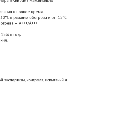
онера GREE AIRY максимально
ования в ночное время.
+30°C в режиме обогрева и от -15°C
огрева — A+++/A+++.
 15% в год.
ния.
й экспертизы, контроля, испытаний и