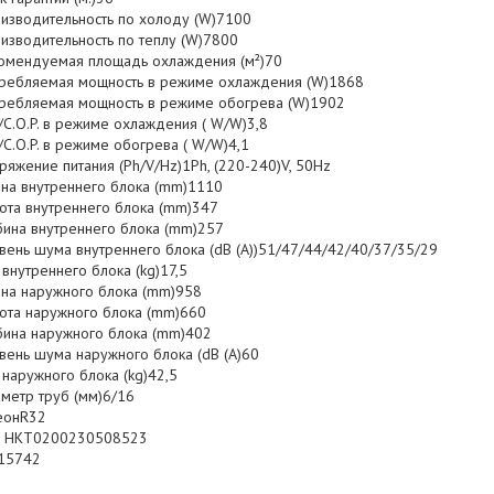
изводительность по холоду (W)7100
изводительность по теплу (W)7800
омендуемая площадь охлаждения (м²)70
ребляемая мощность в режиме охлаждения (W)1868
ребляемая мощность в режиме обогрева (W)1902
/C.O.P. в режиме охлаждения ( W/W)3,8
/C.O.P. в режиме обогрева ( W/W)4,1
ряжение питания (Ph/V/Hz)1Ph, (220-240)V, 50Hz
на внутреннего блока (mm)1110
ота внутреннего блока (mm)347
бина внутреннего блока (mm)257
вень шума внутреннего блока (dB (A))51/47/44/42/40/37/35/29
 внутреннего блока (kg)17,5
на наружного блока (mm)958
ота наружного блока (mm)660
бина наружного блока (mm)402
вень шума наружного блока (dB (A)60
 наружного блока (kg)42,5
метр труб (мм)6/16
еонR32
 НКТ0200230508523
15742