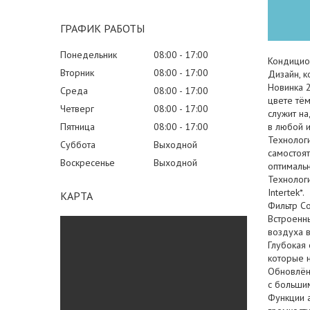
ГРАФИК РАБОТЫ
Понедельник
08:00
17:00
Кондицион
Вторник
08:00
17:00
Дизайн, к
Новинка 
Среда
08:00
17:00
цвете тём
Четверг
08:00
17:00
служит н
Пятница
08:00
17:00
в любой и
Технологи
Суббота
Выходной
самостоя
Воскресенье
Выходной
оптималь
Технолог
Intertek*.
КАРТА
Фильтр Co
Встроенн
воздуха 
Глубокая 
которые 
Обновлён
с большим
Функции а