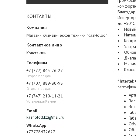
громкост
комфортн
Благодар
КОНТАКТЫ
Инверторн
до +50°C
• Новый 
• Интелле
Магазин климатической техники "KazHolod"
• Контро
• Ультра
• Обновл
Константин
• Диапаз
• Минима
• Класс 
+7 (777) 843-26-27
Отдел продаж
* Interte
+7 (707) 889-80-98
сертифик
Отдел продаж
Арт
+7 (747) 210-11-21
Вес
Установка/Ремонт
Вес
Габ
kazholod.kz@mail.ru
Габ
Объ
Объ
+77778432627
Сро