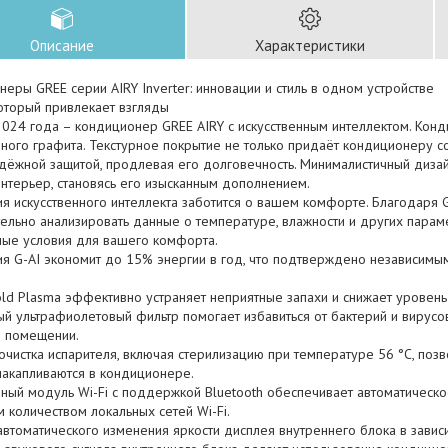
Описание
Характеристики
еры GREE серии AIRY Inverter: инновации и стиль в одном устройстве
оторый привлекает взгляды
2024 года – кондиционер GREE AIRY с искусственным интеллектом. Кон
ного графита. Текстурное покрытие не только придаёт кондиционеру с
адёжной защитой, продлевая его долговечность. Минималистичный диза
нтерьер, становясь его изысканным дополнением.
я искусственного интеллекта заботится о вашем комфорте. Благодаря 
тельно анализировать данные о температуре, влажности и других пара
ные условия для вашего комфорта.
ия G-AI экономит до 15% энергии в год, что подтверждено независи
ld Plasma эффективно устраняет неприятные запахи и снижает уровень 
ый ультрафиолетовый фильтр помогает избавиться от бактерий и вирус
в помещении.
очистка испарителя, включая стерилизацию при температуре 56 °C, позв
накапливаются в кондиционере.
ный модуль Wi-Fi с поддержкой Bluetooth обеспечивает автоматическо
 количеством локальных сетей Wi-Fi.
втоматического изменения яркости дисплея внутреннего блока в завис