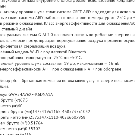
и звукового сигнала внутреннего блока делают использование кондици
ым.
я низкому уровню шума сплит-система GREE AIRY подходит для использ
ые сплит системы AIRY работают в диапазоне температур от -25°C до 
 в режиме охлаждения. Класс энергоэффективности для охлаждения/об
стильный дизайн
ктуальная система G-AI 2.0 позволяет снизить потребление энергии на
ль влажности предотвращает пересушивание воздуха в режиме осуше
фиолетовая стерилизация воздуха.
ённый модуль Wi-Fi с поддержкой Bluetooth
он рабочих температур от -25°C до +50°C.
льный уровень шума составляет 19 дБ, максимальный — 36 дБ.
энергоэффективности A+++ при охлаждении и A++ при обогреве.
k Group plc – британская компания по оказанию услуг в сфере независимо
ации.
икул GWH24AVEXF-K6DNA1A
 брутто (кг)67.5
 нетто (кг)60
ариты брутто (мм)347x419x1165-458x737x1032
ариты нетто (мм)257x347x1110-402x660x958
ем брутто (м³)0.51764
ем нетто (м³)0.35307
к гарантии (м.)36