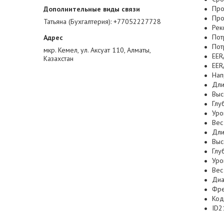
Про
Про
Татьяна (Бухгалтерия)
+77052227728
Рек
Пот
Пот
мкр. Кемел, ул. Аксуат 110, Алматы,
EER
Казахстан
EER
Нап
Дли
Выс
Глу
Уро
Вес
Дли
Выс
Глу
Уро
Вес
Диа
Фр
Код
ID2