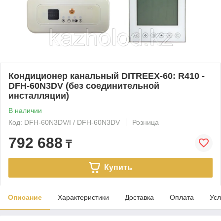
Кондиционер канальный DITREEX-60: R410 -
DFH-60N3DV (без соединительной
инсталляции)
В наличии
Код: DFH-60N3DV/I / DFH-60N3DV
Розница
792 688
₸
Купить
Описание
Характеристики
Доставка
Оплата
Усл