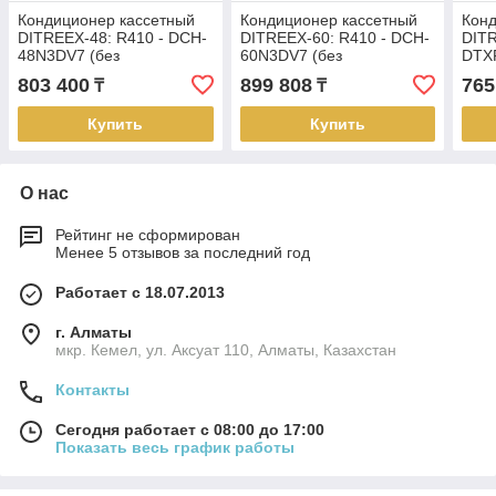
Кондиционер кассетный
Кондиционер кассетный
Кон
DITREEX-48: R410 - DCH-
DITREEX-60: R410 - DCH-
DITR
48N3DV7 (без
60N3DV7 (без
DTX
соединительной
соединительной
сое
803 400
899 808
765
₸
₸
инсталляции)
инсталляции)
инст
Купить
Купить
О нас
Рейтинг не сформирован
Менее 5 отзывов за последний год
Работает с 18.07.2013
г. Алматы
мкр. Кемел, ул. Аксуат 110, Алматы, Казахстан
Контакты
Сегодня работает с 08:00 до 17:00
Показать весь график работы