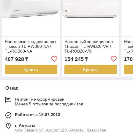
Настенные кондиционеры
Настенный кондиционер
Нас
Thaicon TL-RWB80-NA /
Thaicon TL-RWB20-VR /
Thai
TL-ROB80-NA
TL-ROB20-VR
TL-
407 928
154 245
170
₸
₸
Купить
Купить
О нас
Рейтинг не сформирован
Менее 5 отзывов за последний год
Работает с 18.07.2013
г. Алматы
мкр. Кемел, ул. Аксуат 110, Алматы, Казахстан