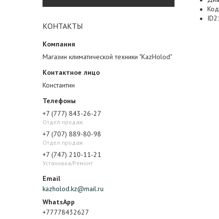
Код
ID2
КОНТАКТЫ
Магазин климатической техники "KazHolod"
Константин
+7 (777) 843-26-27
Отдел продаж
+7 (707) 889-80-98
Отдел продаж
+7 (747) 210-11-21
Установка/Ремонт
kazholod.kz@mail.ru
+77778432627