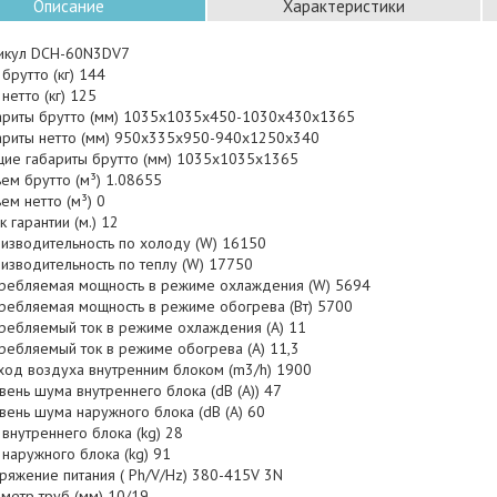
Описание
Характеристики
икул DCH-60N3DV7
 брутто (кг) 144
 нетто (кг) 125
ариты брутто (мм) 1035x1035x450-1030x430x1365
ариты нетто (мм) 950x335x950-940x1250x340
ие габариты брутто (мм) 1035x1035x1365
ем брутто (м³) 1.08655
ем нетто (м³) 0
к гарантии (м.) 12
изводительность по холоду (W) 16150
изводительность по теплу (W) 17750
ребляемая мощность в режиме охлаждения (W) 5694
ребляемая мощность в режиме обогрева (Вт) 5700
ребляемый ток в режиме охлаждения (А) 11
ребляемый ток в режиме обогрева (А) 11,3
ход воздуха внутренним блоком (m3/h) 1900
вень шума внутреннего блока (dB (A)) 47
вень шума наружного блока (dB (A) 60
 внутреннего блока (kg) 28
 наружного блока (kg) 91
ряжение питания ( Ph/V/Hz) 380-415V 3N
метр труб (мм) 10/19