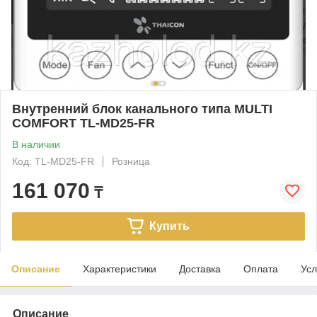
Внутренний блок канального типа MULTI
COMFORT TL-MD25-FR
В наличии
Код: TL-MD25-FR
Розница
161 070
₸
Купить
Описание
Характеристики
Доставка
Оплата
Усл
Описание