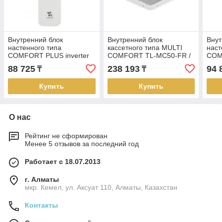
Внутренний блок
Внутренний блок
Внут
настенного типа
кассетного типа MULTI
наст
COMFORT PLUS inverter
COMFORT TL-MС50-FR /
COM
TL-RWC25-FR
TMCP-01
TL-
88 725
238 193
94 
₸
₸
Купить
Купить
О нас
Рейтинг не сформирован
Менее 5 отзывов за последний год
Работает с 18.07.2013
г. Алматы
мкр. Кемел, ул. Аксуат 110, Алматы, Казахстан
Контакты