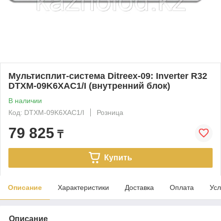
Мультисплит-система Ditreex-09: Inverter R32
DTXM-09K6XAC1/I (внутренний блок)
В наличии
Код: DTXM-09K6XAC1/I
Розница
79 825
₸
Купить
Описание
Характеристики
Доставка
Оплата
Усл
Описание