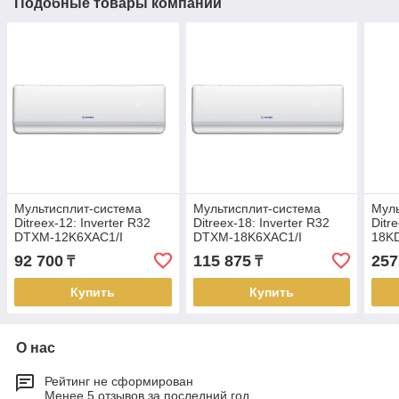
Подобные товары компании
Мультисплит-система
Мультисплит-система
Муль
Ditreex-12: Inverter R32
Ditreex-18: Inverter R32
Ditr
DTXM-12K6XAC1/I
DTXM-18K6XAC1/I
18K
(внутренний блок)
(внутренний блок)
(Нар
92 700
115 875
257
₸
₸
Купить
Купить
О нас
Рейтинг не сформирован
Менее 5 отзывов за последний год