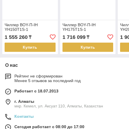
Чиллер BOY-П-IH
Чиллер BOY-П-IH
Чилл
YH150T1S-1
YH175T1S-1
YH2
1 555 260
1 716 099
1 9
₸
₸
Купить
Купить
О нас
Рейтинг не сформирован
Менее 5 отзывов за последний год
Работает с 18.07.2013
г. Алматы
мкр. Кемел, ул. Аксуат 110, Алматы, Казахстан
Контакты
Сегодня работает с 08:00 до 17:00