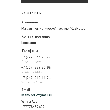
КОНТАКТЫ
Магазин климатической техники "KazHolod"
Константин
+7 (777) 843-26-27
Отдел продаж
+7 (707) 889-80-98
Отдел продаж
+7 (747) 210-11-21
Установка/Ремонт
kazholod.kz@mail.ru
+77778432627