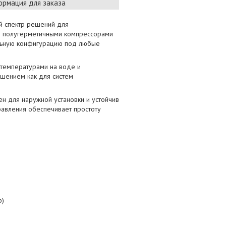
рмация для заказа
 спектр решений для
и полугерметичными компрессорами
альную конфигурацию под любые
 температурами на воде и
ешением как для систем
н для наружной установки и устойчив
равления обеспечивает простоту
р)