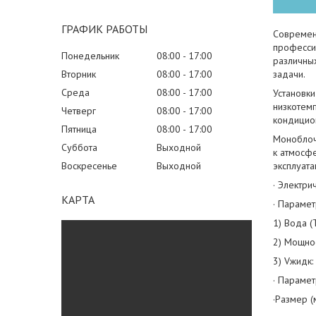
ГРАФИК РАБОТЫ
Современ
професси
Понедельник
08:00
17:00
различны
Вторник
08:00
17:00
задачи.
Среда
08:00
17:00
Установк
низкотем
Четверг
08:00
17:00
кондицион
Пятница
08:00
17:00
Моноблоч
Суббота
Выходной
к атмосф
Воскресенье
Выходной
эксплуата
· Электри
КАРТА
· Параме
1) Вода (
2) Мощнос
3) Vжидк:
· Параме
·Размер 