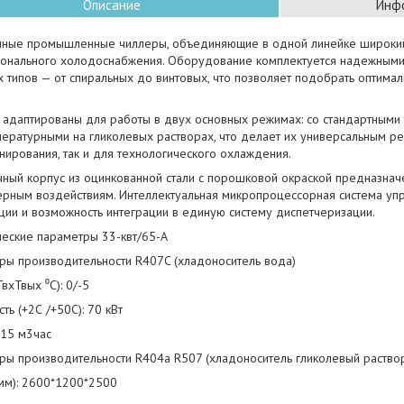
Описание
Инфо
ные промышленные чиллеры, объединяющие в одной линейке широкий
онального холодоснабжения. Оборудование комплектуется надежным
х типов — от спиральных до винтовых, что позволяет подобрать оптим
и адаптированы для работы в двух основных режимах: со стандартными
пературными на гликолевых растворах, что делает их универсальным р
ирования, так и для технологического охлаждения.
ный корпус из оцинкованной стали с порошковой окраской предназначе
ерным воздействиям. Интеллектуальная микропроцессорная система уп
ции и возможность интеграции в единую систему диспетчеризации.
ческие параметры 33-квт/65-А
тры производительности R407C (хладоноситель вода)
ТвхТвых ⁰С): 0/-5
ть (+2С /+50С): 70 кВт
 15 м3час
тры производительности R404a R507 (хладоноситель гликолевый раство
(мм): 2600*1200*2500