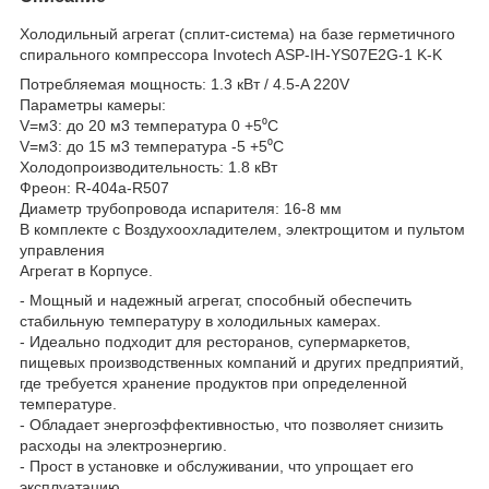
Холодильный агрегат (сплит-система) на базе герметичного
спирального компрессора Invotech ASP-IH-YS07E2G-1 K-K
Потребляемая мощность: 1.3 кВт / 4.5-A 220V
Параметры камеры:
V=м3: до 20 м3 температура 0 +5⁰С
V=м3: до 15 м3 температура -5 +5⁰С
Холодопроизводительность: 1.8 кВт
Фреон: R-404a-R507
Диаметр трубопровода испарителя: 16-8 мм
В комплекте с Воздухоохладителем, электрощитом и пультом
управления
Агрегат в Корпусе.
- Мощный и надежный агрегат, способный обеспечить
стабильную температуру в холодильных камерах.
- Идеально подходит для ресторанов, супермаркетов,
пищевых производственных компаний и других предприятий,
где требуется хранение продуктов при определенной
температуре.
- Обладает энергоэффективностью, что позволяет снизить
расходы на электроэнергию.
- Прост в установке и обслуживании, что упрощает его
эксплуатацию.