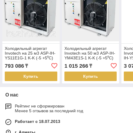
Холодильный агрегат
Холодильный агрегат
Холо
Invotech на 25 м3 ASP-IH-
Invotech на 50 м3 ASP-IH-
Invo
YS11E1G-1 K-K (-5 +5⁰С)
YM43E1S-1 K-K (-5 +5⁰С)
IH-Y
+5⁰С
793 086
1 015 266
3 0
₸
₸
Купить
Купить
О нас
Рейтинг не сформирован
Менее 5 отзывов за последний год
Работает с 18.07.2013
г. Алматы