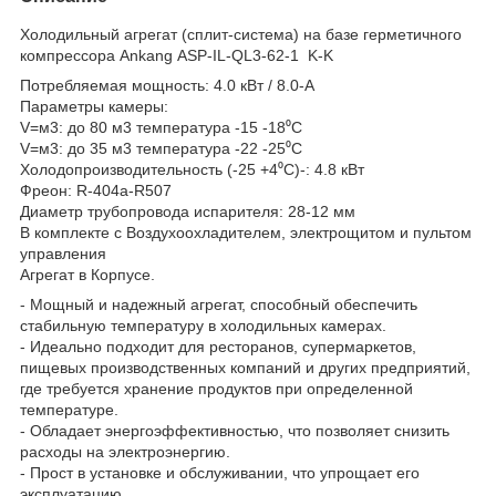
Холодильный агрегат (сплит-система) на базе герметичного
компрессора Ankang ASP-IL-QL3-62-1 K-K
Потребляемая мощность: 4.0 кВт / 8.0-A
Параметры камеры:
V=м3: до 80 м3 температура -15 -18⁰С
V=м3: до 35 м3 температура -22 -25⁰С
Холодопроизводительность (-25 +4⁰С)-: 4.8 кВт
Фреон: R-404a-R507
Диаметр трубопровода испарителя: 28-12 мм
В комплекте с Воздухоохладителем, электрощитом и пультом
управления
Агрегат в Корпусе.
- Мощный и надежный агрегат, способный обеспечить
стабильную температуру в холодильных камерах.
- Идеально подходит для ресторанов, супермаркетов,
пищевых производственных компаний и других предприятий,
где требуется хранение продуктов при определенной
температуре.
- Обладает энергоэффективностью, что позволяет снизить
расходы на электроэнергию.
- Прост в установке и обслуживании, что упрощает его
эксплуатацию.