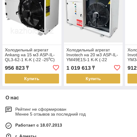
Холодильный агрегат
Холодильный агрегат
Холо
Ankang на 15 м3 ASP-IL-
Invotech на 20 м3 ASP-IL-
Invo
QL3-62-1 K-K (-22 -25⁰С)
YM49E1S-1 K-K (-22
YM34
-25⁰С)
-25⁰
956 823
1 019 613
912
₸
₸
Купить
Купить
О нас
Рейтинг не сформирован
Менее 5 отзывов за последний год
Работает с 18.07.2013
г. Алматы