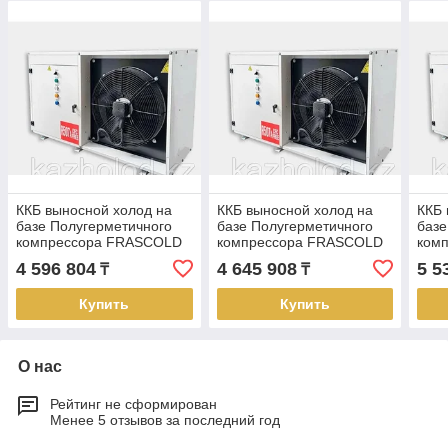
ККБ выносной холод на
ККБ выносной холод на
ККБ 
базе Полугерметичного
базе Полугерметичного
базе
компрессора FRASCOLD
компрессора FRASCOLD
ком
ASP-FL-Z 30126Y-1 K
ASP-FL-Z40140Y-1 P
ASP-
4 596 804
4 645 908
5 5
₸
₸
Купить
Купить
О нас
Рейтинг не сформирован
Менее 5 отзывов за последний год