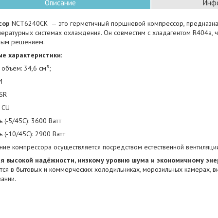
Описание
Инфо
сор
NCT6240CK — это герметичный поршневой компрессор, предназна
пературных системах охлаждения. Он совместим с хладагентом R404a, 
ным решением.
ые характеристики
:
объём: 34,6 см³;
4
CSR
 CU
 (-5/45C): 3600 Ватт
 (-10/45C): 2900 Ватт
ние компрессора осуществляется посредством естественной вентиляци
я высокой надёжности, низкому уровню шума и экономичному эн
тся в бытовых и коммерческих холодильниках, морозильных камерах, в
ании.