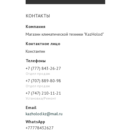
КОНТАКТЫ
Магазин климатической техники "KazHolod"
Константин
+7 (777) 843-26-27
Отдел продаж
+7 (707) 889-80-98
Отдел продаж
+7 (747) 210-11-21
Установка/Ремонт
kazholod.kz@mail.ru
+77778432627