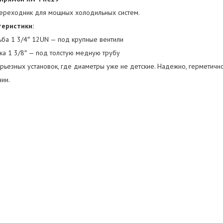
ереходник для мощных холодильных систем.
теристики:
ьба 1 3/4″ 12UN — под крупные вентили
ка 1 3/8″ — под толстую медную трубу
рьезных установок, где диаметры уже не детские. Надежно, герметично
чии.