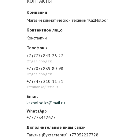
КОНТАКТЫ
Магазин климатической техники "KazHolod"
Константин
+7 (777) 843-26-27
Отдел продаж
+7 (707) 889-80-98
Отдел продаж
+7 (747) 210-11-21
Установка/Ремонт
kazholod.kz@mail.ru
+77778432627
Татьяна (Бухгалтерия)
+77052227728