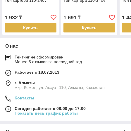
Тен картера 110-240v
Тен картера 110-240v
Тен 
1 932
1 691
1 4
₸
₸
Купить
Купить
О нас
Рейтинг не сформирован
Менее 5 отзывов за последний год
Работает с 18.07.2013
г. Алматы
мкр. Кемел, ул. Аксуат 110, Алматы, Казахстан
Контакты
Сегодня работает с 08:00 до 17:00
Показать весь график работы