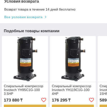
Условия возврата
Возврат товара в течение 14 дней бесплатно
Все условия возврата
Подобные товары компании
Спиральный компрессор
Спиральный компрессор
Спи
Invotech YH95C1G-100
Invotech YH119C1G-100
Invo
3.5HP
4HP
15H
173 880
176 295
589
₸
₸