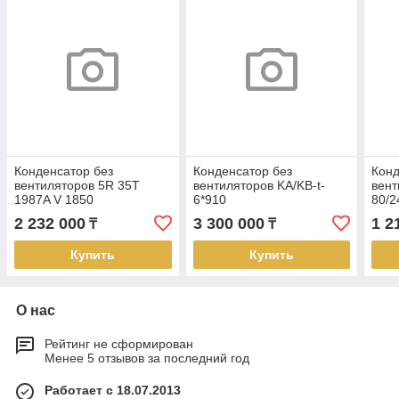
Конденсатор без
Конденсатор без
Конд
вентиляторов 5R 35T
вентиляторов KA/KB-t-
вент
1987A V 1850
6*910
80/2
2 232 000
3 300 000
1 2
₸
₸
Купить
Купить
О нас
Рейтинг не сформирован
Менее 5 отзывов за последний год
Работает с 18.07.2013