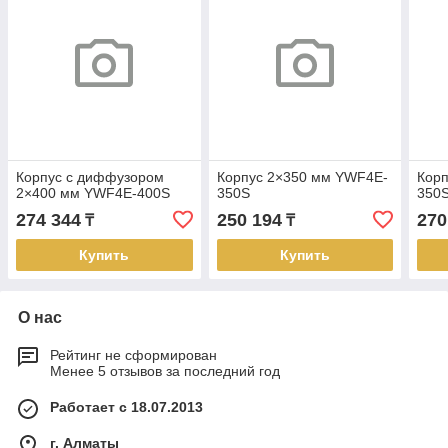
Корпус с диффузором
Корпус 2×350 мм YWF4E-
Кор
2×400 мм YWF4E-400S
350S
350
274 344
250 194
270
₸
₸
Купить
Купить
О нас
Рейтинг не сформирован
Менее 5 отзывов за последний год
Работает с 18.07.2013
г. Алматы