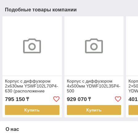
Подобные товары компании
Корпус с диффузором
Корпус с диффузором
Кор
2х630мм YSWF102L70P4-
4х500мм YDWF102L35P4-
2×5
630 (расположение
500
YDW
вентиляторов сверху)
795 150
929 070
401
₸
₸
Купить
Купить
О нас