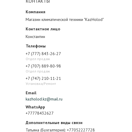
КОНТАКТЫ
Магазин климатической техники "KazHolod"
Константин
+7 (777) 843-26-27
Отдел продаж
+7 (707) 889-80-98
Отдел продаж
+7 (747) 210-11-21
Установка/Ремонт
kazholod.kz@mail.ru
+77778432627
Татьяна (Бухгалтерия)
+77052227728