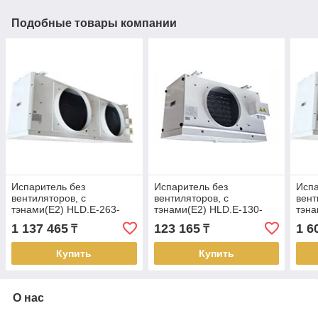
Подобные товары компании
Испаритель без
Испаритель без
Испа
вентиляторов, с
вентиляторов, с
вент
тэнами(Е2) HLD.E-263-
тэнами(Е2) HLD.E-130-
тэна
22.4/18.0-8
2.8/2.2-6
45.5
1 137 465
123 165
1 6
₸
₸
Купить
Купить
О нас