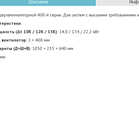
Описание
Инфо
вухвентиляторной 400-й серии. Для систем с высокими требованиями к
теристики:
ность (Δt 10K / 12K / 15K):
14,0 / 17,4 / 22,2 кВт
 вентилятор:
2 × 400 мм
ариты (Д×Ш×В):
1050 × 235 × 640 мм
чии.