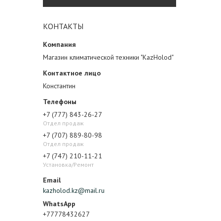
КОНТАКТЫ
Магазин климатической техники "KazHolod"
Константин
+7 (777) 843-26-27
Отдел продаж
+7 (707) 889-80-98
Отдел продаж
+7 (747) 210-11-21
Установка/Ремонт
kazholod.kz@mail.ru
+77778432627