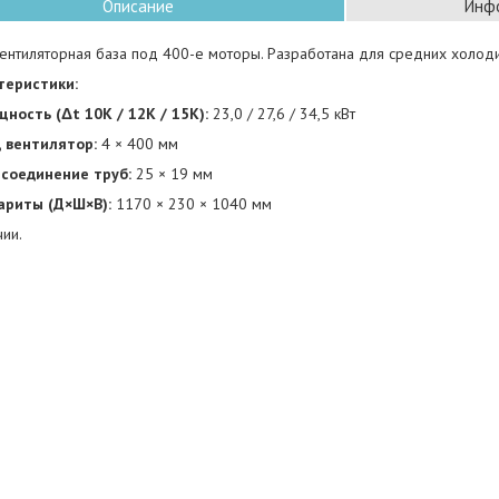
Описание
Инфо
ентиляторная база под 400-е моторы. Разработана для средних холод
теристики:
ность (Δt 10K / 12K / 15K):
23,0 / 27,6 / 34,5 кВт
 вентилятор:
4 × 400 мм
соединение труб:
25 × 19 мм
ариты (Д×Ш×В):
1170 × 230 × 1040 мм
чии.