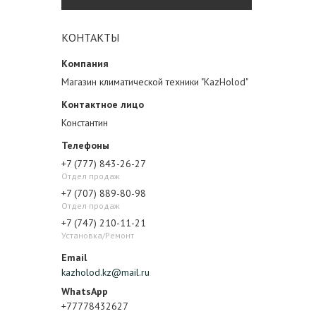
КОНТАКТЫ
Магазин климатической техники "KazHolod"
Константин
+7 (777) 843-26-27
Отдел продаж
+7 (707) 889-80-98
Отдел продаж
+7 (747) 210-11-21
Установка/Ремонт
kazholod.kz@mail.ru
+77778432627