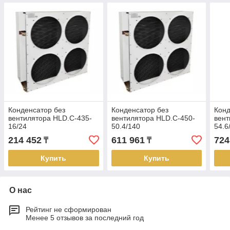
Конденсатор без
Конденсатор без
Конд
вентилятора HLD.C-435-
вентилятора HLD.C-450-
вент
16/24
50.4/140
54.6
214 452
611 961
724
₸
₸
Купить
Купить
О нас
Рейтинг не сформирован
Менее 5 отзывов за последний год