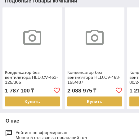
Подобные товары компании
Конденсатор без
Конденсатор без
Конд
вентилятора HLD.CV-463-
вентилятора HLD.CV-463-
вент
125/365
155/487
80/2
1 787 100
2 088 975
1 2
₸
₸
Купить
Купить
О нас
Рейтинг не сформирован
Менее 5 отзывов за последний год