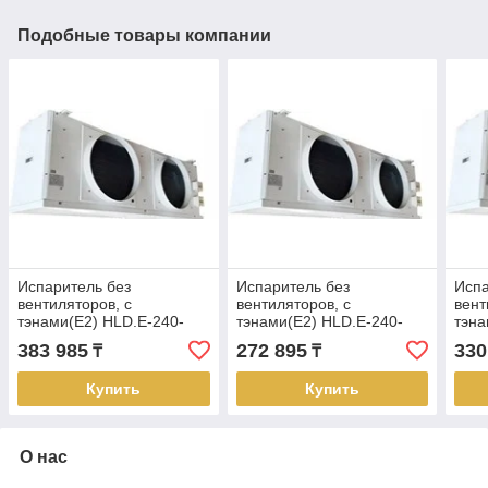
Подобные товары компании
Испаритель без
Испаритель без
Испа
вентиляторов, с
вентиляторов, с
вент
тэнами(Е2) HLD.E-240-
тэнами(Е2) HLD.E-240-
тэна
6.2/4.9-8
6.3/5.0-9
8.0/
383 985
272 895
330
₸
₸
Купить
Купить
О нас