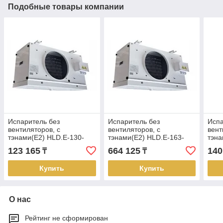
Подобные товары компании
Испаритель без
Испаритель без
Испа
вентиляторов, с
вентиляторов, с
вент
тэнами(Е2) HLD.E-130-
тэнами(Е2) HLD.E-163-
тэна
2.8/2.2-6
11.2/9.0-8
1.4/
123 165
664 125
140
₸
₸
Купить
Купить
О нас
Рейтинг не сформирован